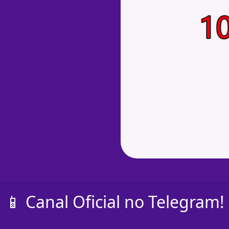
📱 Canal Oficial no Telegram!