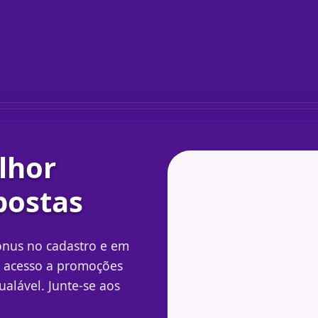
lhor
postas
ônus no cadastro e em
m acesso a promoções
ualável. Junte-se aos