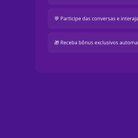
💬 Participe das conversas e interaj
🎁 Receba bônus exclusivos autom