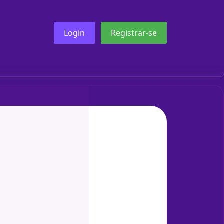
Login
Registrar-se