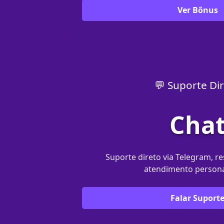
Ver Bônus
💬 Suporte Di
Cha
Suporte direto via Telegram, r
atendimento persona
Falar Suport