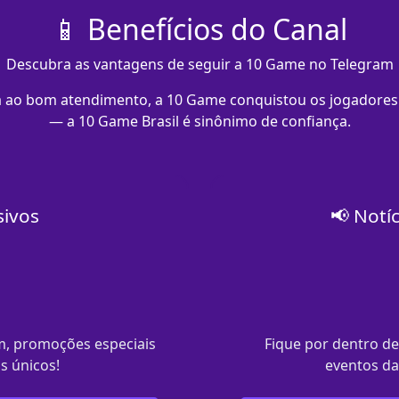
📱 Benefícios do Canal
Descubra as vantagens de seguir a 10 Game no Telegram
o bom atendimento, a 10 Game conquistou os jogadores c
— a 10 Game Brasil é sinônimo de confiança.
sivos
📢 Notí
m, promoções especiais
Fique por dentro d
s únicos!
eventos da