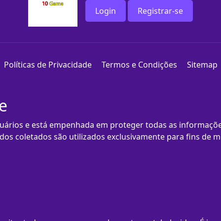
Login
Registrar-se
Políticas de Privacidade
Termos e Condições
Sitemap
de
usuários e está empenhada em proteger todas as informaçõe
os coletados são utilizados exclusivamente para fins de m