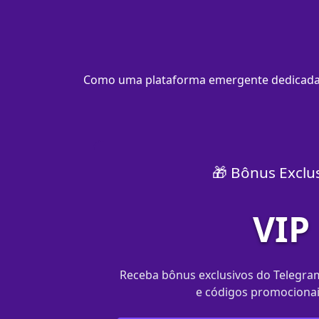
Como uma plataforma emergente dedicada a
🎁 Bônus Exclu
VIP
Receba bônus exclusivos do Telegra
e códigos promocionai