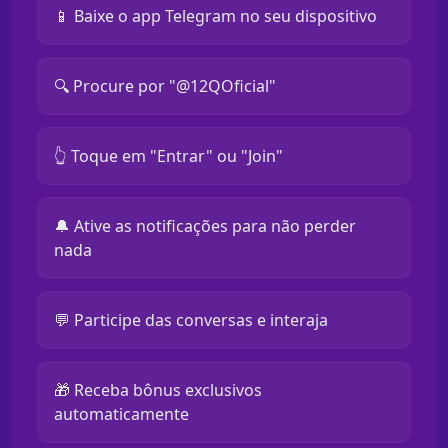
📱 Baixe o app Telegram no seu dispositivo
🔍 Procure por "@12QOficial"
👆 Toque em "Entrar" ou "Join"
🔔 Ative as notificações para não perder
nada
💬 Participe das conversas e interaja
🎁 Receba bônus exclusivos
automaticamente