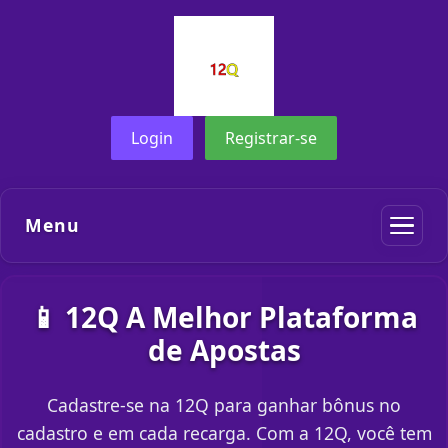
Login
Registrar-se
Menu
📱 12Q A Melhor Plataforma
de Apostas
Cadastre-se na 12Q para ganhar bônus no
cadastro e em cada recarga. Com a 12Q, você tem