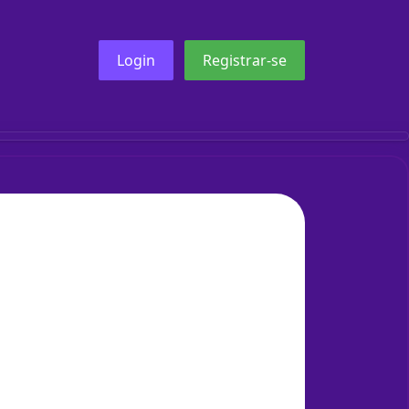
Login
Registrar-se