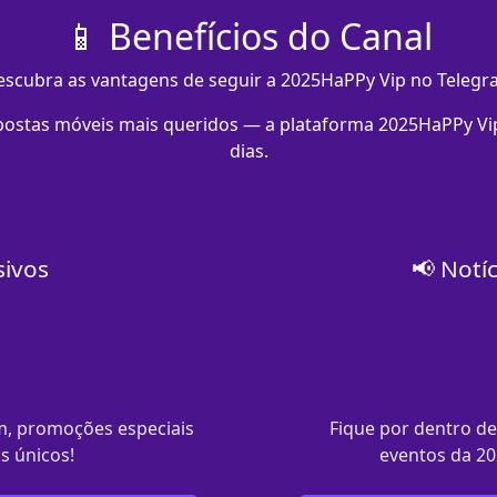
📱 Benefícios do Canal
scubra as vantagens de seguir a 2025HaPPy Vip no Teleg
ostas móveis mais queridos — a plataforma 2025HaPPy Vip B
dias.
sivos
📢 Notí
m, promoções especiais
Fique por dentro d
s únicos!
eventos da 20