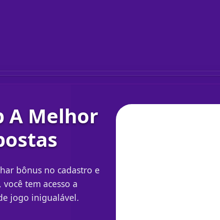
p A Melhor
postas
har bônus no cadastro e
 você tem acesso a
e jogo inigualável.