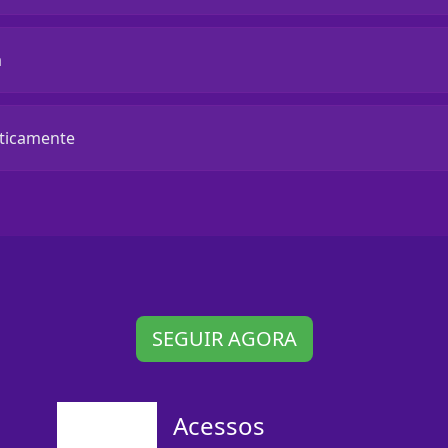
a
aticamente
SEGUIR AGORA
Acessos