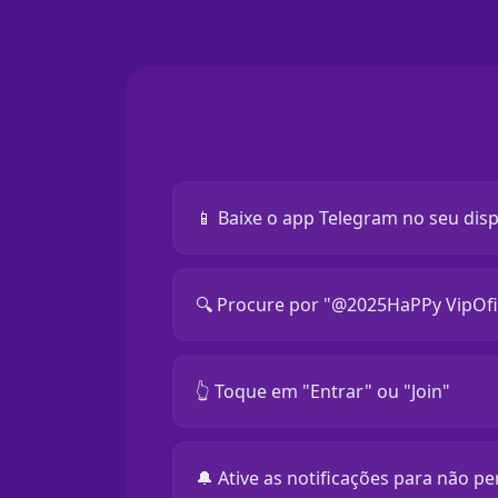
📱 Baixe o app Telegram no seu disp
🔍 Procure por "@2025HaPPy VipOfic
👆 Toque em "Entrar" ou "Join"
🔔 Ative as notificações para não p