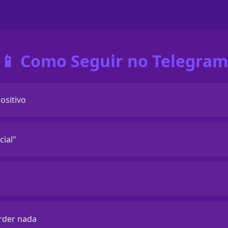
📱 Como Seguir no Telegram
ositivo
ial"
erder nada