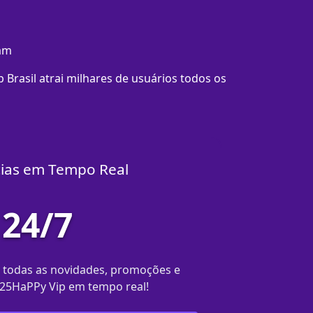
ram
rasil atrai milhares de usuários todos os
cias em Tempo Real
24/7
e todas as novidades, promoções e
25HaPPy Vip em tempo real!