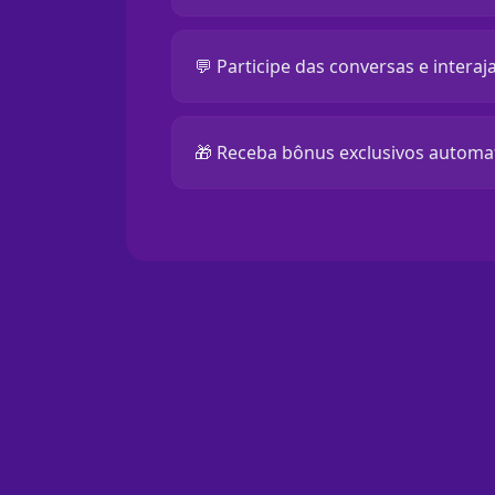
💬 Participe das conversas e interaj
🎁 Receba bônus exclusivos autom