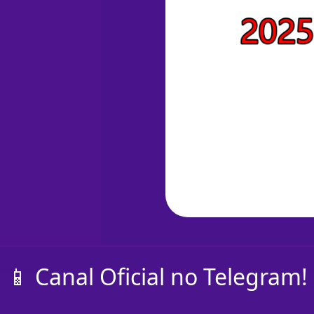
📱 Canal Oficial no Telegram!