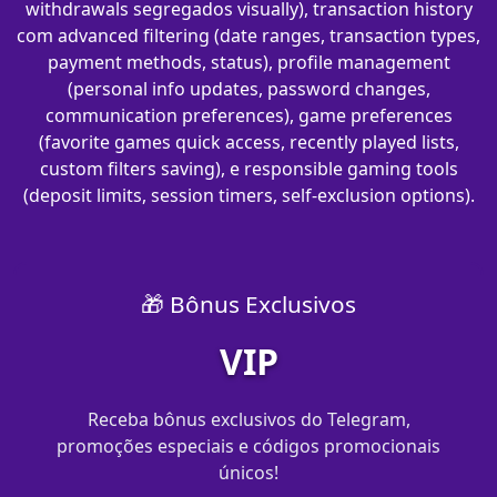
withdrawals segregados visually), transaction history
com advanced filtering (date ranges, transaction types,
payment methods, status), profile management
(personal info updates, password changes,
communication preferences), game preferences
(favorite games quick access, recently played lists,
custom filters saving), e responsible gaming tools
(deposit limits, session timers, self-exclusion options).
🎁 Bônus Exclusivos
VIP
Receba bônus exclusivos do Telegram,
promoções especiais e códigos promocionais
únicos!