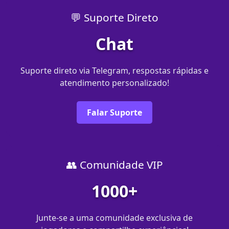
💬 Suporte Direto
Chat
Suporte direto via Telegram, respostas rápidas e
atendimento personalizado!
Falar Suporte
👥 Comunidade VIP
1000+
Junte-se a uma comunidade exclusiva de