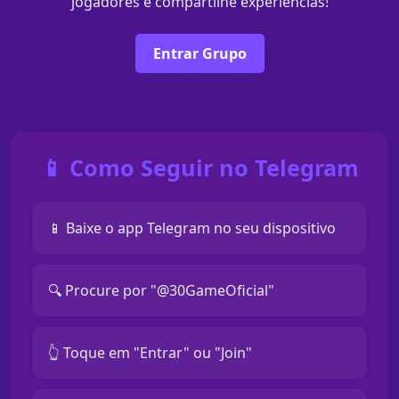
jogadores e compartilhe experiências!
Entrar Grupo
📱 Como Seguir no Telegram
📱 Baixe o app Telegram no seu dispositivo
🔍 Procure por "@30GameOficial"
👆 Toque em "Entrar" ou "Join"