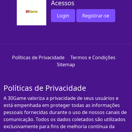
Acessos
Login
Registrar-se
Políticas de Privacidade
Termos e Condições
Sitemap
Políticas de Privacidade
A 30Game valoriza a privacidade de seus usuários e
está empenhada em proteger todas as informações
pessoais fornecidas durante o uso de nossos canais de
comunicação. Todos os dados coletados são utilizados
exclusivamente para fins de melhoria contínua da