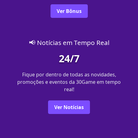
Ver Bônus
📢 Notícias em Tempo Real
24/7
Fique por dentro de todas as novidades,
promoções e eventos da 30Game em tempo
real!
Ver Notícias