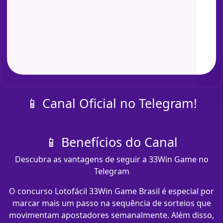
📱 Canal Oficial no Telegram!
📱 Benefícios do Canal
Descubra as vantagens de seguir a 33Win Game no
Telegram
O concurso Lotofácil 33Win Game Brasil é especial por
marcar mais um passo na sequência de sorteios que
movimentam apostadores semanalmente. Além disso,