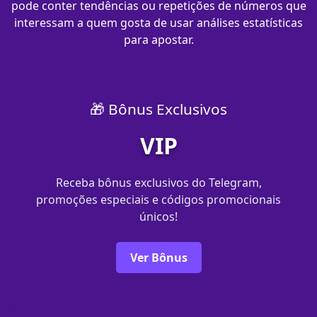
pode conter tendências ou repetições de números que
interessam a quem gosta de usar análises estatísticas
para apostar.
🎁 Bônus Exclusivos
VIP
Receba bônus exclusivos do Telegram,
promoções especiais e códigos promocionais
únicos!
Ver Bônus