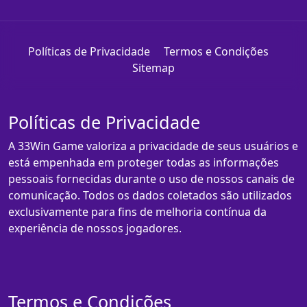
Políticas de Privacidade
Termos e Condições
Sitemap
Políticas de Privacidade
A 33Win Game valoriza a privacidade de seus usuários e
está empenhada em proteger todas as informações
pessoais fornecidas durante o uso de nossos canais de
comunicação. Todos os dados coletados são utilizados
exclusivamente para fins de melhoria contínua da
experiência de nossos jogadores.
Termos e Condições