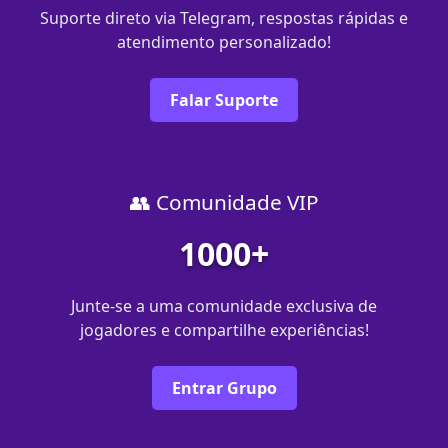
Suporte direto via Telegram, respostas rápidas e
atendimento personalizado!
Falar Suporte
👥 Comunidade VIP
1000+
Junte-se a uma comunidade exclusiva de
jogadores e compartilhe experiências!
Entrar Grupo