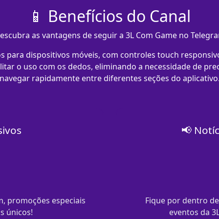
📱 Benefícios do Canal
escubra as vantagens de seguir a 3L Com Game no Telegr
para dispositivos móveis, com controles touch responsivo
litar o uso com os dedos, eliminando a necessidade de pre
navegar rapidamente entre diferentes seções do aplicativo
sivos
📢 Notí
m, promoções especiais
Fique por dentro d
s únicos!
eventos da 3