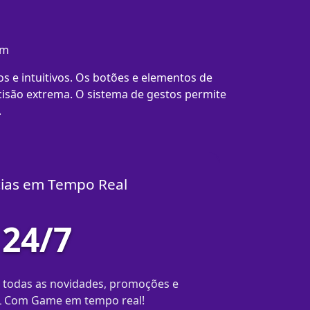
am
s e intuitivos. Os botões e elementos de
cisão extrema. O sistema de gestos permite
.
cias em Tempo Real
24/7
e todas as novidades, promoções e
L Com Game em tempo real!