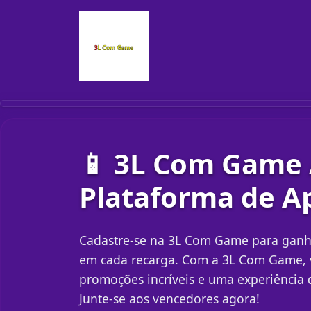
📱 3L Com Game 
Plataforma de A
Cadastre-se na 3L Com Game para ganh
em cada recarga. Com a 3L Com Game, 
promoções incríveis e uma experiência d
Junte-se aos vencedores agora!