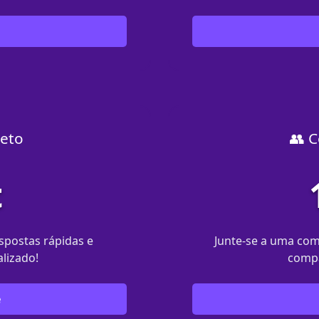
reto
👥 
t
espostas rápidas e
Junte-se a uma com
lizado!
compa
e