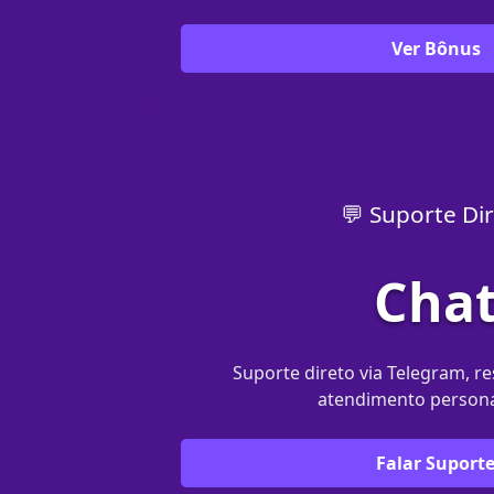
Ver Bônus
💬 Suporte Di
Cha
Suporte direto via Telegram, r
atendimento persona
Falar Suport