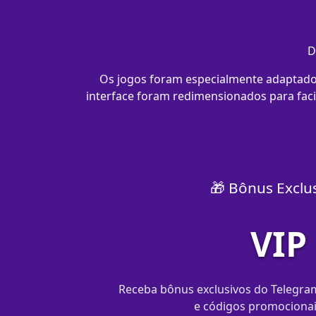
D
Os jogos foram especialmente adaptados 
interface foram redimensionados para faci
🎁 Bônus Exclu
VIP
Receba bônus exclusivos do Telegra
e códigos promocionai