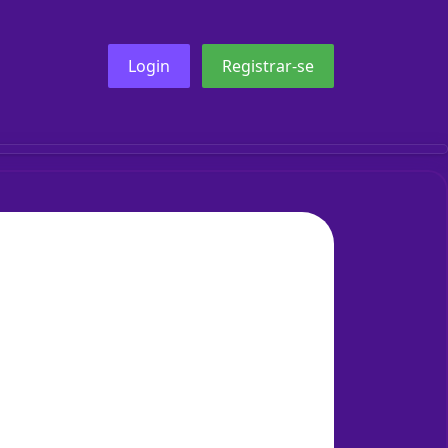
Login
Registrar-se