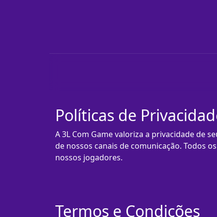
Políticas de Privacida
A 3L Com Game valoriza a privacidade de s
de nossos canais de comunicação. Todos os 
nossos jogadores.
Termos e Condições