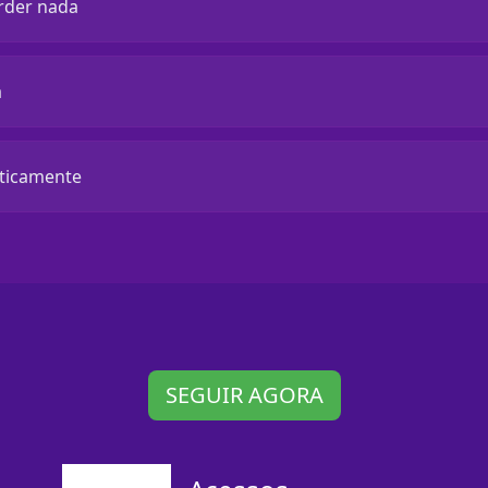
erder nada
a
aticamente
SEGUIR AGORA