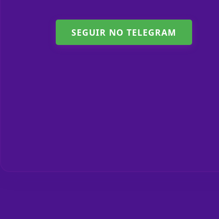
SEGUIR NO TELEGRAM