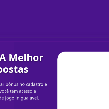
A Melhor
postas
ar bônus no cadastro e
você tem acesso a
e jogo inigualável.