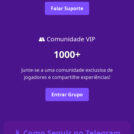
Falar Suporte
👥 Comunidade VIP
1000+
Junte-se a uma comunidade exclusiva de
jogadores e compartilhe experiências!
Entrar Grupo
📱 Como Seguir no Telegram