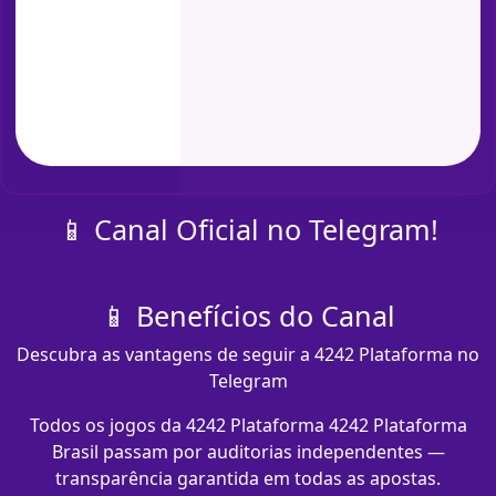
📱 Canal Oficial no Telegram!
📱 Benefícios do Canal
Descubra as vantagens de seguir a 4242 Plataforma no
Telegram
Todos os jogos da 4242 Plataforma 4242 Plataforma
Brasil passam por auditorias independentes —
transparência garantida em todas as apostas.