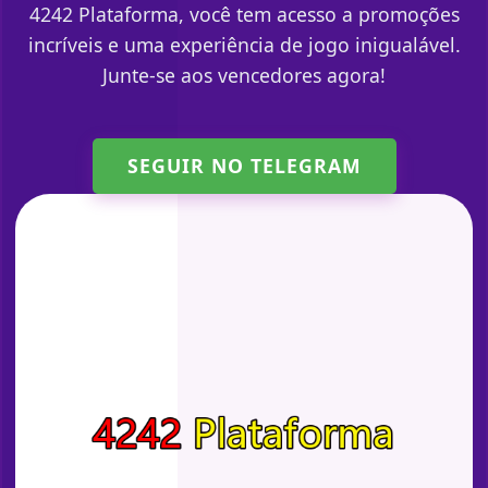
4242 Plataforma, você tem acesso a promoções
incríveis e uma experiência de jogo inigualável.
Junte-se aos vencedores agora!
SEGUIR NO TELEGRAM