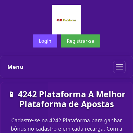
Login
Registrar-se
Menu
📱 4242 Plataforma A Melhor
Plataforma de Apostas
Cadastre-se na 4242 Plataforma para ganhar
bônus no cadastro e em cada recarga. Com a