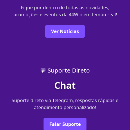
Fique por dentro de todas as novidades,
promoções e eventos da 44Win em tempo real!
Ver Notícias
💬 Suporte Direto
Chat
Suporte direto via Telegram, respostas rápidas e
atendimento personalizado!
Falar Suporte