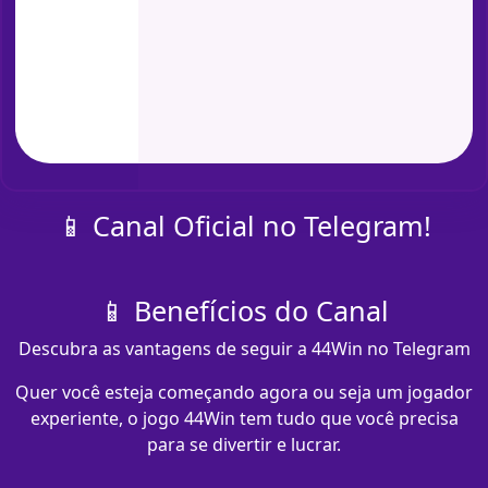
📱 Canal Oficial no Telegram!
📱 Benefícios do Canal
Descubra as vantagens de seguir a 44Win no Telegram
Quer você esteja começando agora ou seja um jogador
experiente, o jogo 44Win tem tudo que você precisa
para se divertir e lucrar.