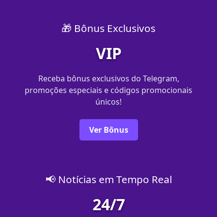
🎁 Bônus Exclusivos
VIP
Receba bônus exclusivos do Telegram,
promoções especiais e códigos promocionais
únicos!
Ver Bônus
📢 Notícias em Tempo Real
24/7