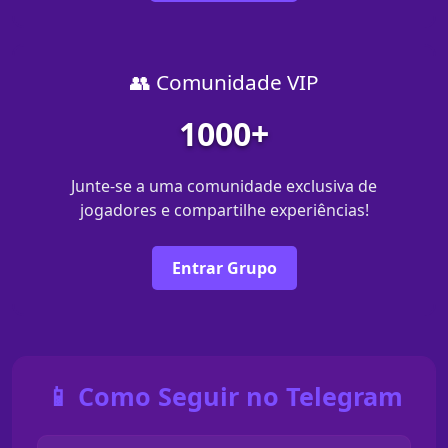
👥 Comunidade VIP
1000+
Junte-se a uma comunidade exclusiva de
jogadores e compartilhe experiências!
Entrar Grupo
📱 Como Seguir no Telegram