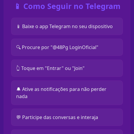
📱 Como Seguir no Telegram
📱 Baixe o app Telegram no seu dispositivo
🔍 Procure por "@48Pg LoginOficial"
👆 Toque em "Entrar" ou "Join"
🔔 Ative as notificações para não perder
nada
💬 Participe das conversas e interaja