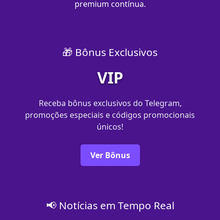
premium contínua.
🎁 Bônus Exclusivos
VIP
Receba bônus exclusivos do Telegram,
promoções especiais e códigos promocionais
únicos!
Ver Bônus
📢 Notícias em Tempo Real