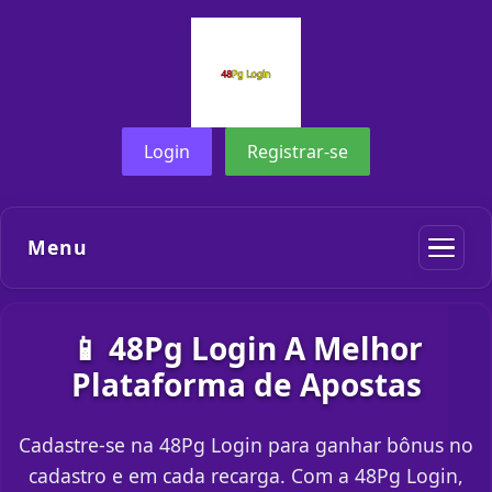
Login
Registrar-se
Menu
📱 48Pg Login A Melhor
Plataforma de Apostas
Cadastre-se na 48Pg Login para ganhar bônus no
cadastro e em cada recarga. Com a 48Pg Login,