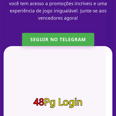
você tem acesso a promoções incríveis e uma
experiência de jogo inigualável. Junte-se aos
vencedores agora!
SEGUIR NO TELEGRAM