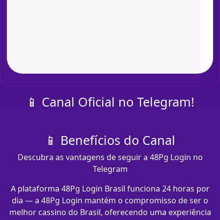
📱 Canal Oficial no Telegram!
📱 Benefícios do Canal
Descubra as vantagens de seguir a 48Pg Login no
Telegram
A plataforma 48Pg Login Brasil funciona 24 horas por
dia — a 48Pg Login mantém o compromisso de ser o
melhor cassino do Brasil, oferecendo uma experiência