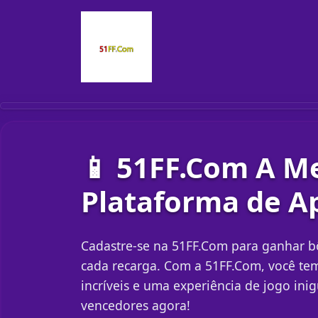
📱 51FF.Com A M
Plataforma de A
Cadastre-se na 51FF.Com para ganhar b
cada recarga. Com a 51FF.Com, você te
incríveis e uma experiência de jogo inig
vencedores agora!