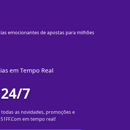
ncias emocionantes de apostas para milhões
cias em Tempo Real
24/7
e todas as novidades, promoções e
 51FF.Com em tempo real!