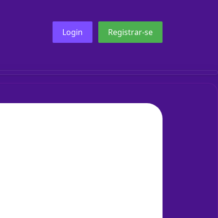
Login
Registrar-se