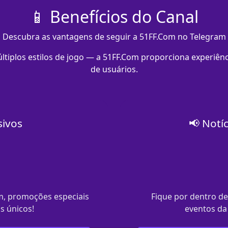
📱 Benefícios do Canal
Descubra as vantagens de seguir a 51FF.Com no Telegram
ltiplos estilos de jogo — a 51FF.Com proporciona experiê
de usuários.
sivos
📢 Notí
m, promoções especiais
Fique por dentro d
s únicos!
eventos da