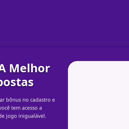
A Melhor
postas
ar bônus no cadastro e
você tem acesso a
e jogo inigualável.