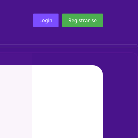
Login
Registrar-se