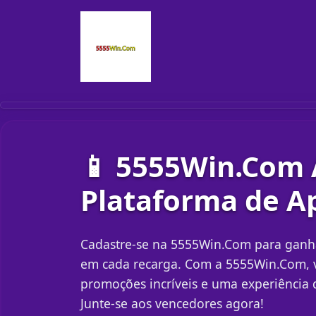
📱 5555Win.Com 
Plataforma de A
Cadastre-se na 5555Win.Com para ganh
em cada recarga. Com a 5555Win.Com, 
promoções incríveis e uma experiência d
Junte-se aos vencedores agora!