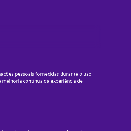
mações pessoais fornecidas durante o uso
e melhoria contínua da experiência de