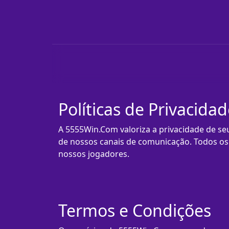
Políticas de Privacida
A 5555Win.Com valoriza a privacidade de s
de nossos canais de comunicação. Todos os 
nossos jogadores.
Termos e Condições