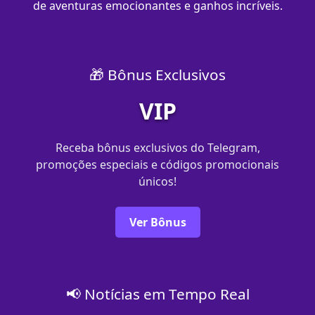
de aventuras emocionantes e ganhos incríveis.
🎁 Bônus Exclusivos
VIP
Receba bônus exclusivos do Telegram,
promoções especiais e códigos promocionais
únicos!
Ver Bônus
📢 Notícias em Tempo Real