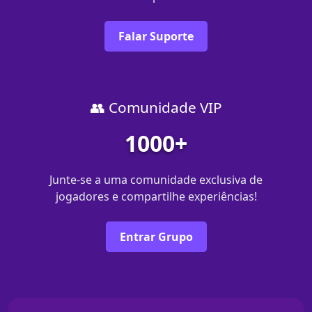
Falar Suporte
👥 Comunidade VIP
1000+
Junte-se a uma comunidade exclusiva de
jogadores e compartilhe experiências!
Entrar Grupo