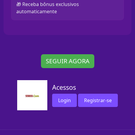
🎁 Receba bônus exclusivos
automaticamente
SEGUIR AGORA
Acessos
Login
Registrar-se