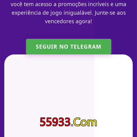
você tem acesso a promoções incríveis e uma
experiência de jogo inigualável. Junte-se aos
vencedores agora!
SEGUIR NO TELEGRAM