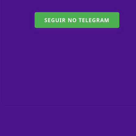
SEGUIR NO TELEGRAM