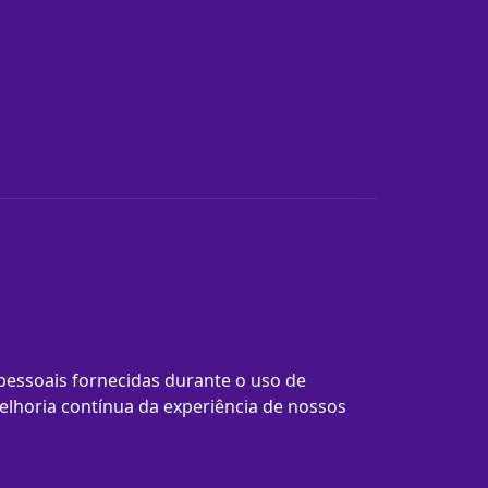
pessoais fornecidas durante o uso de
elhoria contínua da experiência de nossos