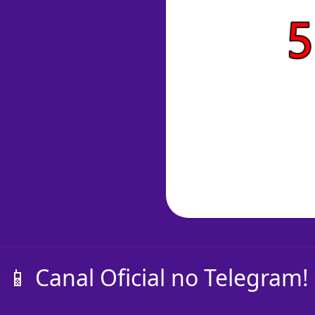
📱 Canal Oficial no Telegram!