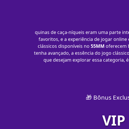
quinas de caça-níqueis eram uma parte inte
favoritos, e a experiência de jogar onlin
clássicos disponíveis no
55MM
oferecem b
tenha avançado, a essência do jogo clássi
que desejam explorar essa categoria, é
🎁 Bônus Exclu
VIP