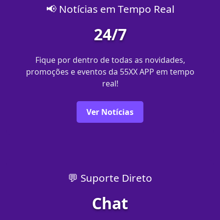
📢 Notícias em Tempo Real
24/7
Fique por dentro de todas as novidades,
promoções e eventos da 55XX APP em tempo
real!
Ver Notícias
💬 Suporte Direto
Chat