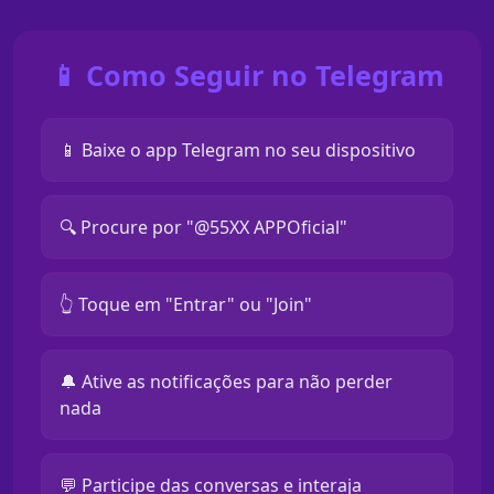
📱 Como Seguir no Telegram
📱 Baixe o app Telegram no seu dispositivo
🔍 Procure por "@55XX APPOficial"
👆 Toque em "Entrar" ou "Join"
🔔 Ative as notificações para não perder
nada
💬 Participe das conversas e interaja