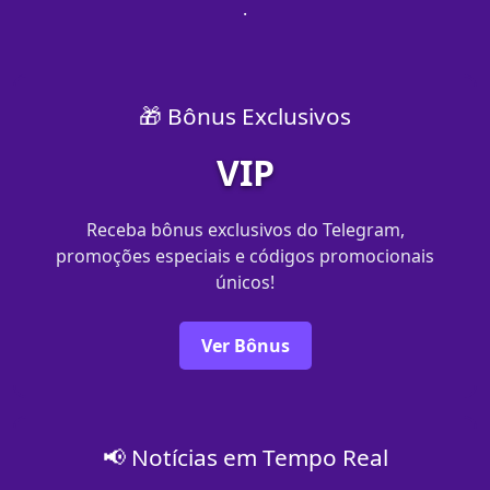
.
🎁 Bônus Exclusivos
VIP
Receba bônus exclusivos do Telegram,
promoções especiais e códigos promocionais
únicos!
Ver Bônus
📢 Notícias em Tempo Real