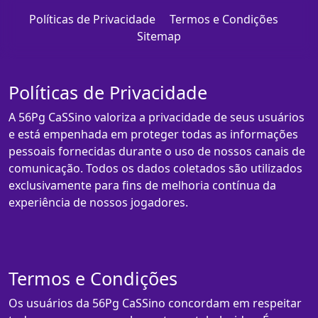
Políticas de Privacidade
Termos e Condições
Sitemap
Políticas de Privacidade
A 56Pg CaSSino valoriza a privacidade de seus usuários
e está empenhada em proteger todas as informações
pessoais fornecidas durante o uso de nossos canais de
comunicação. Todos os dados coletados são utilizados
exclusivamente para fins de melhoria contínua da
experiência de nossos jogadores.
Termos e Condições
Os usuários da 56Pg CaSSino concordam em respeitar