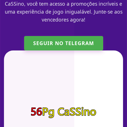
CaSSino, você tem acesso a promoções incríveis e
uma experiência de jogo inigualável. Junte-se aos
vencedores agora!
SEGUIR NO TELEGRAM