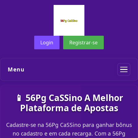
Login
Registrar-se
Menu
📱 56Pg CaSSino A Melhor
Plataforma de Apostas
Cadastre-se na 56Pg CaSSino para ganhar bônus
no cadastro e em cada recarga. Com a 56Pg