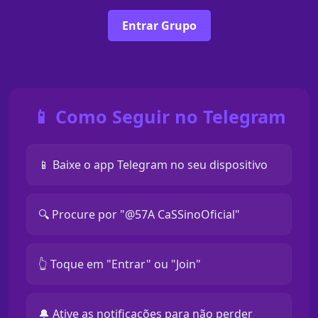
Entrar Grupo
📱 Como Seguir no Telegram
📱 Baixe o app Telegram no seu dispositivo
🔍 Procure por "@57A CaSSinoOficial"
👆 Toque em "Entrar" ou "Join"
🔔 Ative as notificações para não perder