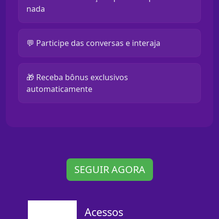
nada
💬 Participe das conversas e interaja
🎁 Receba bônus exclusivos
automaticamente
SEGUIR AGORA
Acessos