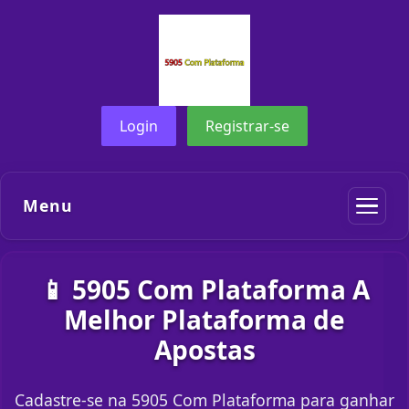
Login
Registrar-se
Menu
📱 5905 Com Plataforma A
Melhor Plataforma de
Apostas
Cadastre-se na 5905 Com Plataforma para ganhar