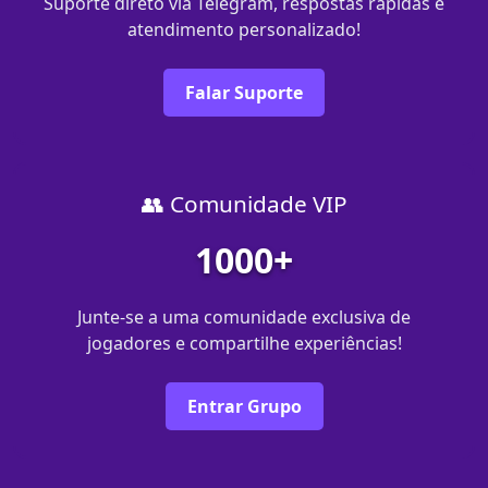
Suporte direto via Telegram, respostas rápidas e
atendimento personalizado!
Falar Suporte
👥 Comunidade VIP
1000+
Junte-se a uma comunidade exclusiva de
jogadores e compartilhe experiências!
Entrar Grupo