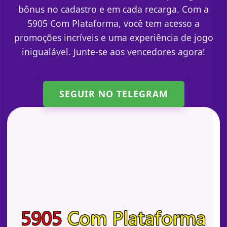
bônus no cadastro e em cada recarga. Com a
5905 Com Plataforma, você tem acesso a
promoções incríveis e uma experiência de jogo
inigualável. Junte-se aos vencedores agora!
SEGUIR NO TELEGRAM