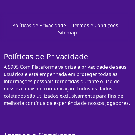
Políticas de Privacidade
Termos e Condições
Sitemap
Políticas de Privacidade
A 5905 Com Plataforma valoriza a privacidade de seus
usuários e está empenhada em proteger todas as
informações pessoais fornecidas durante o uso de
nossos canais de comunicação. Todos os dados
coletados são utilizados exclusivamente para fins de
melhoria contínua da experiência de nossos jogadores.