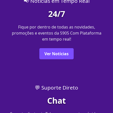
📢 Notícias em Tempo Real
24/7
Fique por dentro de todas as novidades,
promoções e eventos da 5905 Com Plataforma
em tempo real!
Ver Notícias
💬 Suporte Direto
Chat