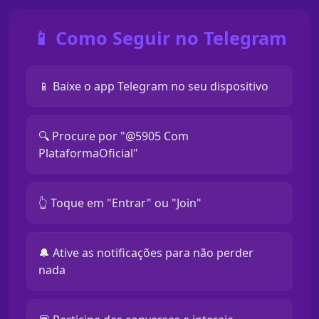
📱 Como Seguir no Telegram
📱 Baixe o app Telegram no seu dispositivo
🔍 Procure por "@5905 Com
PlataformaOficial"
👆 Toque em "Entrar" ou "Join"
🔔 Ative as notificações para não perder
nada