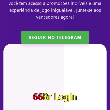
você tem acesso a promoções incríveis e uma
experiência de jogo inigualável. Junte-se aos
vencedores agora!
SEGUIR NO TELEGRAM