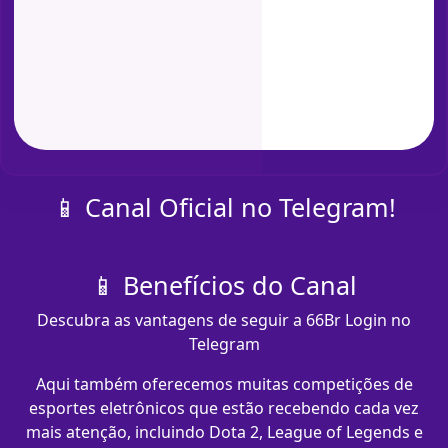
📱 Canal Oficial no Telegram!
📱 Benefícios do Canal
Descubra as vantagens de seguir a 66Br Login no
Telegram
Aqui também oferecemos muitas competições de
esportes eletrônicos que estão recebendo cada vez
mais atenção, incluindo Dota 2, League of Legends e