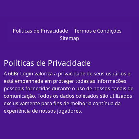
Políticas de Privacidade
Termos e Condições
Sitemap
Políticas de Privacidade
A 66Br Login valoriza a privacidade de seus usuários e
está empenhada em proteger todas as informações
pessoais fornecidas durante o uso de nossos canais de
comunicação. Todos os dados coletados são utilizados
exclusivamente para fins de melhoria contínua da
experiência de nossos jogadores.