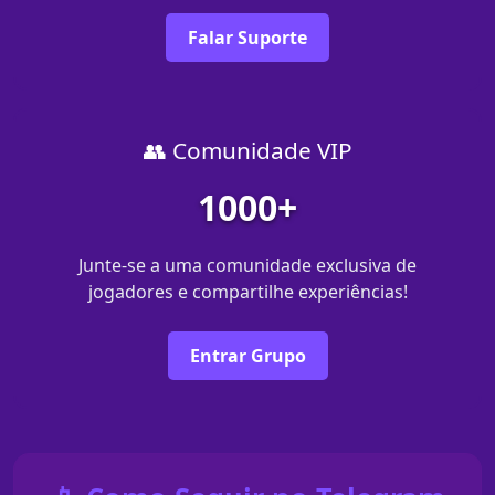
Falar Suporte
👥 Comunidade VIP
1000+
Junte-se a uma comunidade exclusiva de
jogadores e compartilhe experiências!
Entrar Grupo