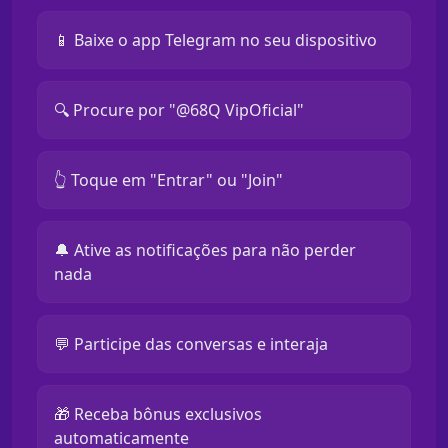
📱 Baixe o app Telegram no seu dispositivo
🔍 Procure por "@68Q VipOficial"
👆 Toque em "Entrar" ou "Join"
🔔 Ative as notificações para não perder
nada
💬 Participe das conversas e interaja
🎁 Receba bônus exclusivos
automaticamente