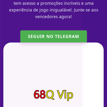
tem acesso a promoções incríveis e uma
experiência de jogo inigualável. Junte-se aos
vencedores agora!
SEGUIR NO TELEGRAM