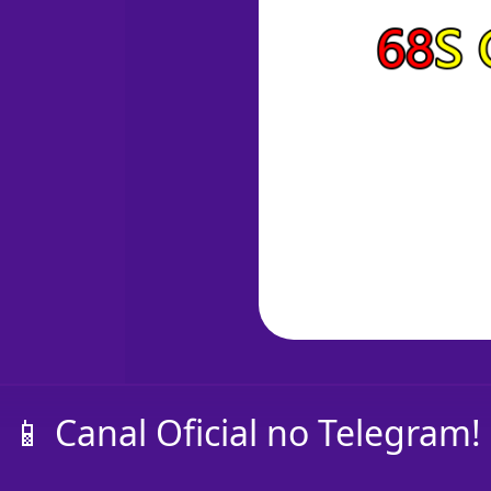
📱 Canal Oficial no Telegram!