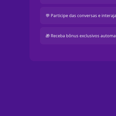
💬 Participe das conversas e interaj
🎁 Receba bônus exclusivos autom