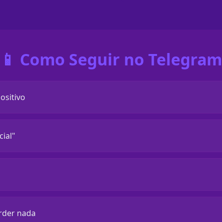
📱 Como Seguir no Telegram
ositivo
ial"
erder nada