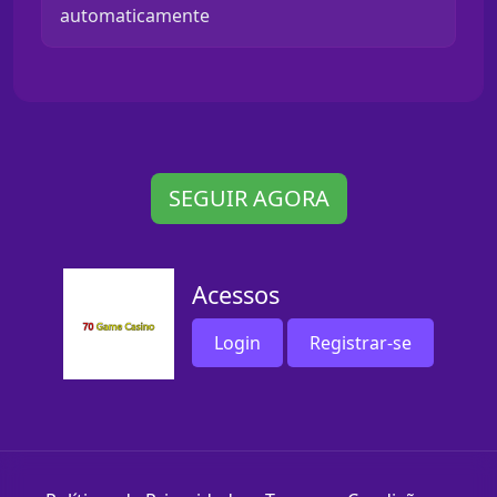
automaticamente
SEGUIR AGORA
Acessos
Login
Registrar-se