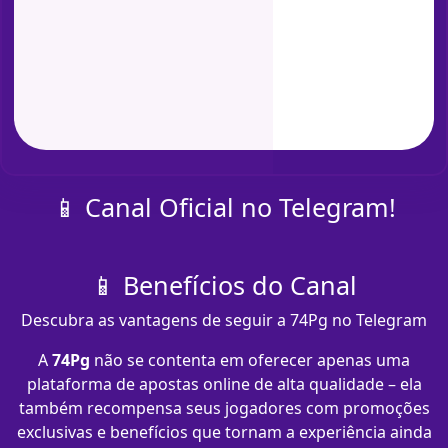
📱 Canal Oficial no Telegram!
📱 Benefícios do Canal
Descubra as vantagens de seguir a 74Pg no Telegram
A
74Pg
não se contenta em oferecer apenas uma
plataforma de apostas online de alta qualidade – ela
também recompensa seus jogadores com promoções
exclusivas e benefícios que tornam a experiência ainda