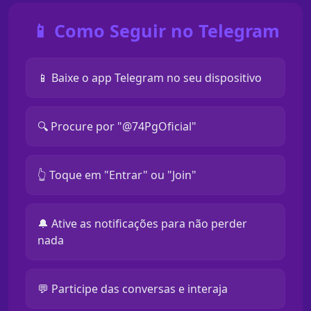
📱 Como Seguir no Telegram
📱 Baixe o app Telegram no seu dispositivo
🔍 Procure por "@74PgOficial"
👆 Toque em "Entrar" ou "Join"
🔔 Ative as notificações para não perder
nada
💬 Participe das conversas e interaja