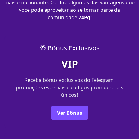
mais emocionante. Confira algumas das vantagens que
você pode aproveitar ao se tornar parte da
comunidade
74Pg
:
🎁 Bônus Exclusivos
VIP
Receba bônus exclusivos do Telegram,
promoções especiais e códigos promocionais
únicos!
Ver Bônus