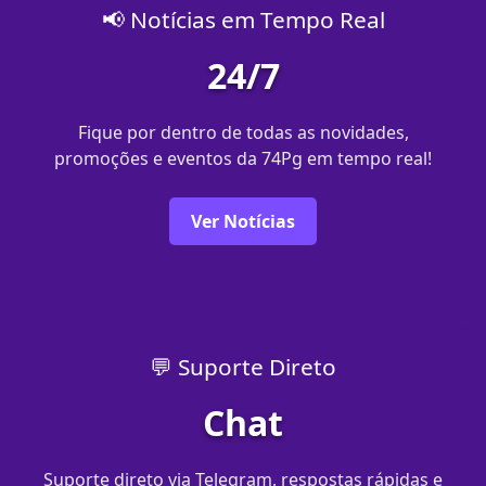
📢 Notícias em Tempo Real
24/7
Fique por dentro de todas as novidades,
promoções e eventos da 74Pg em tempo real!
Ver Notícias
💬 Suporte Direto
Chat
Suporte direto via Telegram, respostas rápidas e