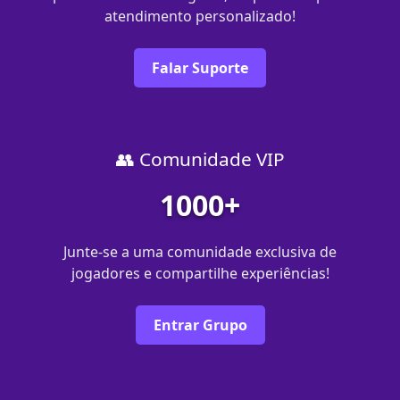
atendimento personalizado!
Falar Suporte
👥 Comunidade VIP
1000+
Junte-se a uma comunidade exclusiva de
jogadores e compartilhe experiências!
Entrar Grupo