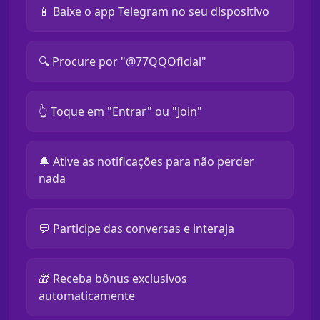
📱 Baixe o app Telegram no seu dispositivo
🔍 Procure por "@77QQOficial"
👆 Toque em "Entrar" ou "Join"
🔔 Ative as notificações para não perder
nada
💬 Participe das conversas e interaja
🎁 Receba bônus exclusivos
automaticamente