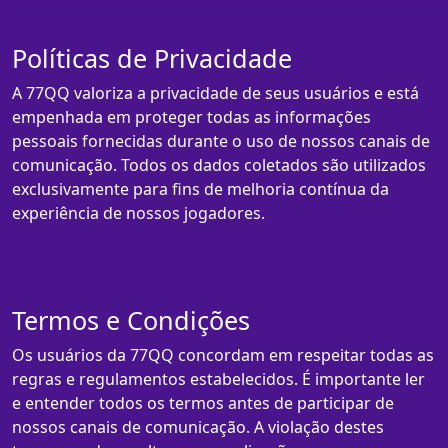
Políticas de Privacidade
A 77QQ valoriza a privacidade de seus usuários e está
empenhada em proteger todas as informações
pessoais fornecidas durante o uso de nossos canais de
comunicação. Todos os dados coletados são utilizados
exclusivamente para fins de melhoria contínua da
experiência de nossos jogadores.
Termos e Condições
Os usuários da 77QQ concordam em respeitar todas as
regras e regulamentos estabelecidos. É importante ler
e entender todos os termos antes de participar de
nossos canais de comunicação. A violação destes