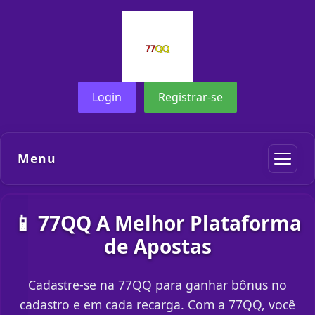
Login
Registrar-se
Menu
📱 77QQ A Melhor Plataforma
de Apostas
Cadastre-se na 77QQ para ganhar bônus no
cadastro e em cada recarga. Com a 77QQ, você