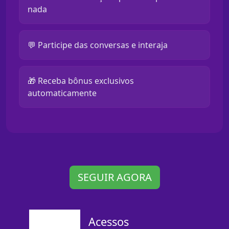
nada
💬 Participe das conversas e interaja
🎁 Receba bônus exclusivos
automaticamente
SEGUIR AGORA
Acessos