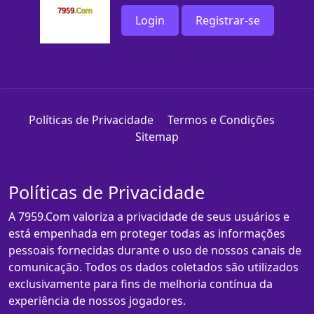
Login
Registrar-se
Políticas de Privacidade
Termos e Condições
Sitemap
Políticas de Privacidade
A 7959.Com valoriza a privacidade de seus usuários e
está empenhada em proteger todas as informações
pessoais fornecidas durante o uso de nossos canais de
comunicação. Todos os dados coletados são utilizados
exclusivamente para fins de melhoria contínua da
experiência de nossos jogadores.