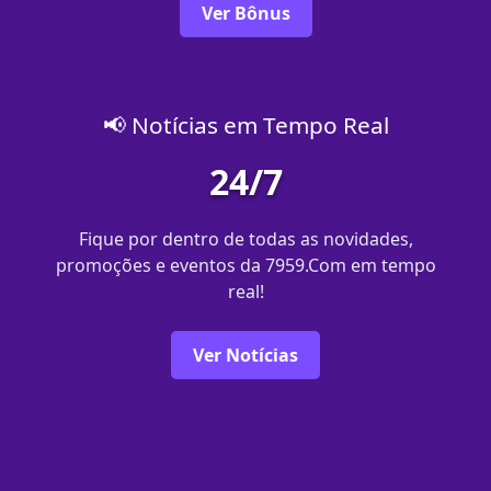
Ver Bônus
📢 Notícias em Tempo Real
24/7
Fique por dentro de todas as novidades,
promoções e eventos da 7959.Com em tempo
real!
Ver Notícias