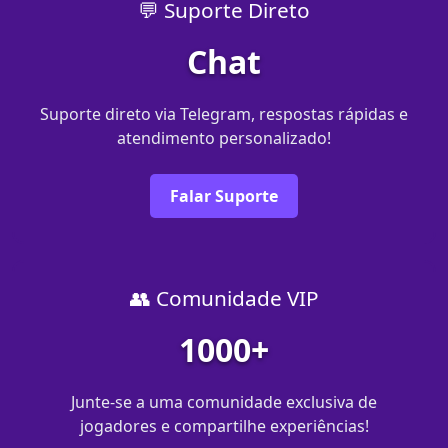
💬 Suporte Direto
Chat
Suporte direto via Telegram, respostas rápidas e
atendimento personalizado!
Falar Suporte
👥 Comunidade VIP
1000+
Junte-se a uma comunidade exclusiva de
jogadores e compartilhe experiências!