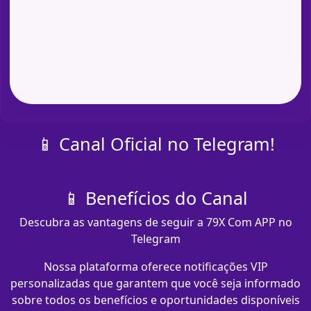
📱 Canal Oficial no Telegram!
📱 Benefícios do Canal
Descubra as vantagens de seguir a 79X Com APP no
Telegram
Nossa plataforma oferece notificações VIP
personalizadas que garantem que você seja informado
sobre todos os benefícios e oportunidades disponíveis