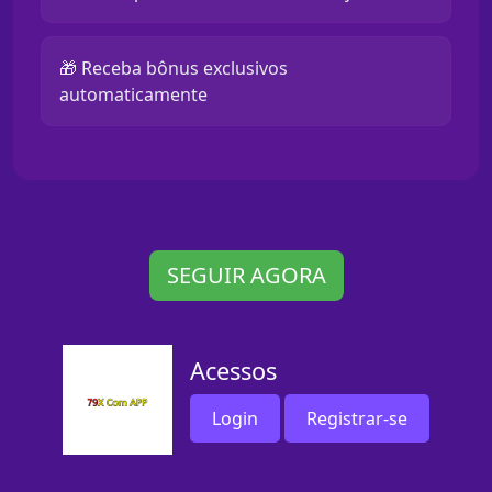
🎁 Receba bônus exclusivos
automaticamente
SEGUIR AGORA
Acessos
Login
Registrar-se