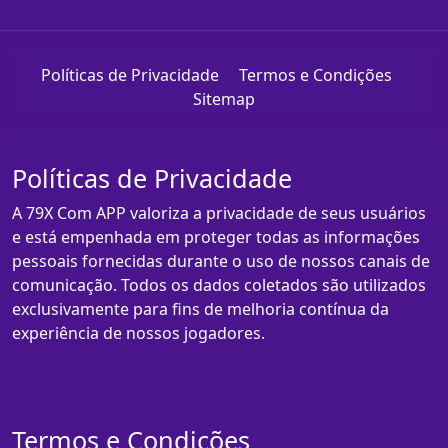
Políticas de Privacidade
Termos e Condições
Sitemap
Políticas de Privacidade
A 79X Com APP valoriza a privacidade de seus usuários
e está empenhada em proteger todas as informações
pessoais fornecidas durante o uso de nossos canais de
comunicação. Todos os dados coletados são utilizados
exclusivamente para fins de melhoria contínua da
experiência de nossos jogadores.
Termos e Condições