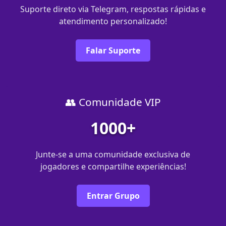
Suporte direto via Telegram, respostas rápidas e
atendimento personalizado!
Falar Suporte
👥 Comunidade VIP
1000+
Junte-se a uma comunidade exclusiva de
jogadores e compartilhe experiências!
Entrar Grupo