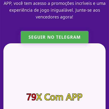
APP, você tem acesso a promoções incríveis e uma
experiência de jogo inigualável. Junte-se aos
vencedores agora!
SEGUIR NO TELEGRAM