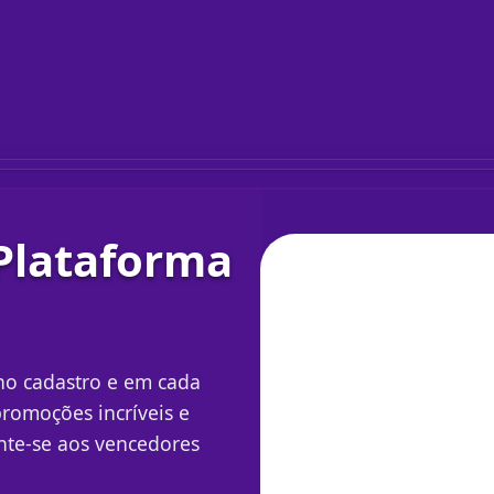
 Plataforma
no cadastro e em cada
promoções incríveis e
unte-se aos vencedores