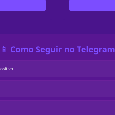
e
📱 Como Seguir no Telegram
ositivo