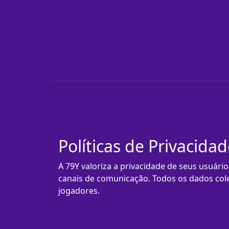
Políticas de Privacida
A 79Y valoriza a privacidade de seus usuár
canais de comunicação. Todos os dados cole
jogadores.