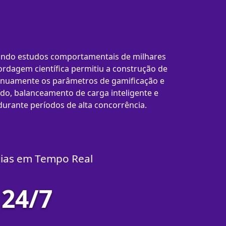
rando estudos comportamentais de milhares
ordagem científica permitiu a construção de
inuamente os parâmetros de gamificação e
ído, balanceamento de carga inteligente e
urante períodos de alta concorrência.
cias em Tempo Real
24/7