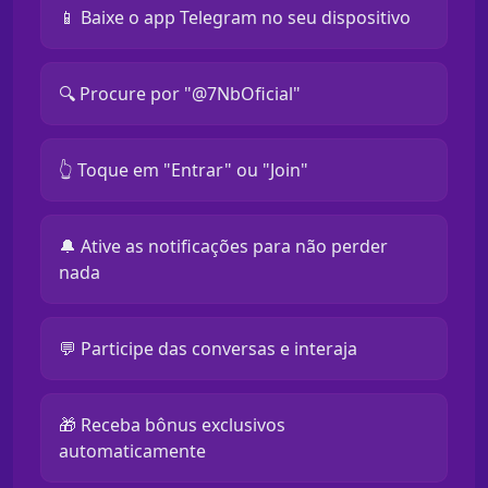
📱 Baixe o app Telegram no seu dispositivo
🔍 Procure por "@7NbOficial"
👆 Toque em "Entrar" ou "Join"
🔔 Ative as notificações para não perder
nada
💬 Participe das conversas e interaja
🎁 Receba bônus exclusivos
automaticamente