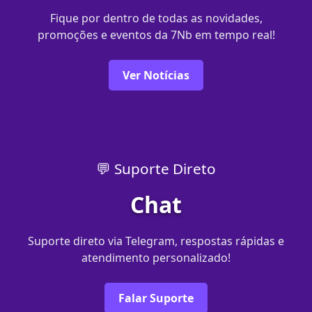
Fique por dentro de todas as novidades,
promoções e eventos da 7Nb em tempo real!
Ver Notícias
💬 Suporte Direto
Chat
Suporte direto via Telegram, respostas rápidas e
atendimento personalizado!
Falar Suporte