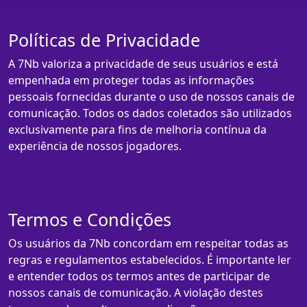
Políticas de Privacidade
A 7Nb valoriza a privacidade de seus usuários e está
empenhada em proteger todas as informações
pessoais fornecidas durante o uso de nossos canais de
comunicação. Todos os dados coletados são utilizados
exclusivamente para fins de melhoria contínua da
experiência de nossos jogadores.
Termos e Condições
Os usuários da 7Nb concordam em respeitar todas as
regras e regulamentos estabelecidos. É importante ler
e entender todos os termos antes de participar de
nossos canais de comunicação. A violação destes