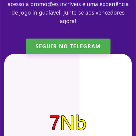
acesso a promoções incríveis e uma experiência
de jogo inigualável. Junte-se aos vencedores
agora!
SEGUIR NO TELEGRAM