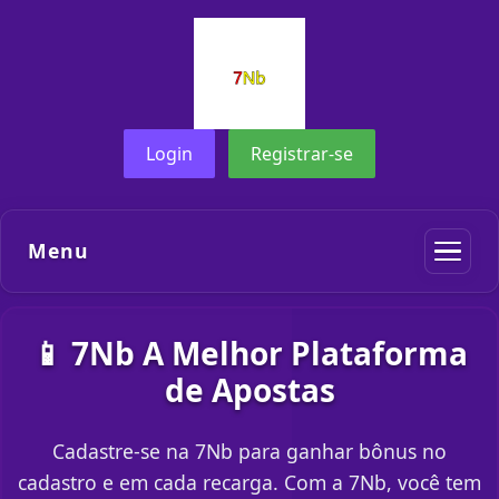
Login
Registrar-se
Menu
📱 7Nb A Melhor Plataforma
de Apostas
Cadastre-se na 7Nb para ganhar bônus no
cadastro e em cada recarga. Com a 7Nb, você tem